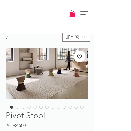
Knowledge
Base
Design
JPY (¥)
Pivot Stool
価
￥192,500
格