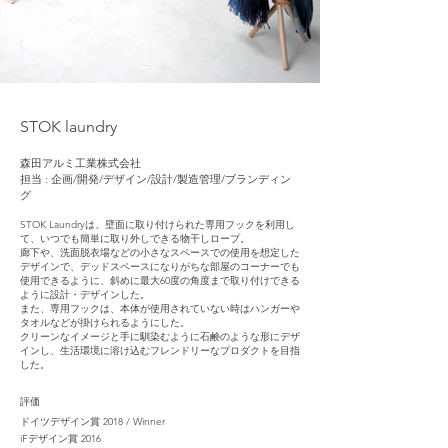
STOK laundry
森田アルミ工業株式会社
担当 : 企画/開発/デザイン/設計/製造管理/ブランディン
グ
STOK Laundryは、壁面に取り付けられた専用フックを利用し
て、いつでも簡単に取り外しできる物干しロープ。
廊下や、洗面脱衣場などの小さなスペースでの使用を想定した
デザインで、デッドスペースになりがちな部屋のコーナーでも
使用できるように、斜めに最大60度の角度まで取り付けできる
ように設計・デザインした。
また、専用フックは、本体が使用されていない時はハンガーや
タオルなどが掛けられるようにした。
クリーンなイメージと手に馴染むように石鹸のような形にデザ
インし、生活環境に溶け込むフレンドリーなプロダクトを目指
した。
評価
ドイツデザイン賞 2018 / Winner
iFデザイン賞 2016