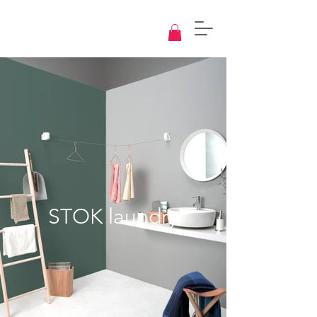
Knowledge
Base
Design
STOK laundry